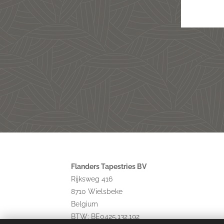
Flanders Tapestries BV
Rijksweg 416
8710 Wielsbeke
Belgium
BTW: BE0425.132.192